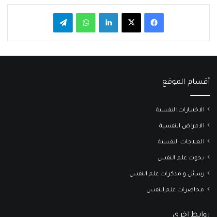
فيسبوك
‫X
لينكدإن
واتساب
تيلقرام
أقسام الموقع
الاختبارات النفسية
الامراض النفسية
العلاجات النفسية
بحوث علم النفس
رسائل و مذكرات علم النفس
محاضرات علم النفس
روابط اخرى