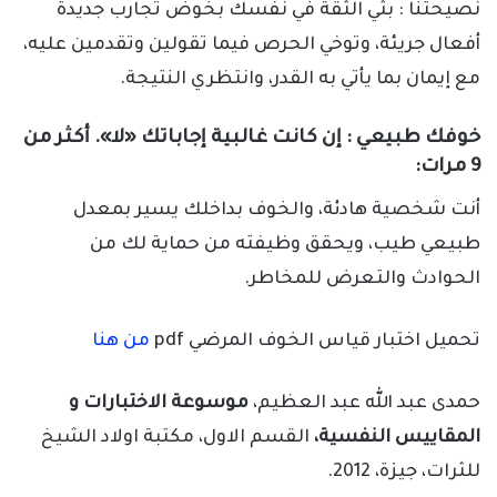
نصيحتنا : بثي الثقة في نفسك بخوض تجارب جديدة
أفعال جريئة، وتوخي الحرص فيما تقولين وتقدمين عليه،
مع إيمان بما يأتي به القدر، وانتظري النتيجة.
خوفك طبيعي : إن كانت غالبية إجاباتك «لا». أكثر من
9 مرات:
أنت شخصية هادئة، والخوف بداخلك يسير بمعدل
طبيعي طيب، ويحقق وظيفته من حماية لك من
الحوادث والتعرض للمخاطر.
تحميل اختبار قياس الخوف المرضي pdf
من هنا
حمدى عبد الله عبد العظيم،
موسوعة الاختبارات و
المقاييس النفسية،
القسم الاول، مكتبة اولاد الشيخ
للثرات، جيزة، 2012.