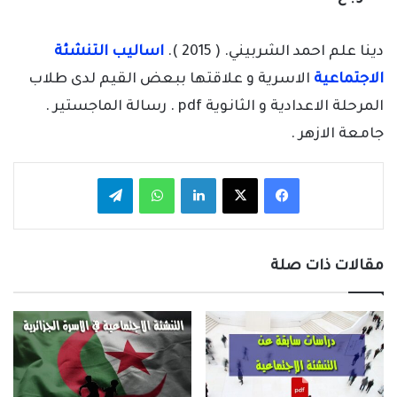
دينا علم احمد الشربيني. ( 2015 ).
اساليب التنشئة
الاجتماعية
الاسرية و علاقتها ببعض القيم لدى طلاب
المرحلة الاعدادية و الثانوية pdf . رسالة الماجستير .
جامعة الازهر .
فيسبوك
‫X
لينكدإن
واتساب
تيلقرام
مقالات ذات صلة