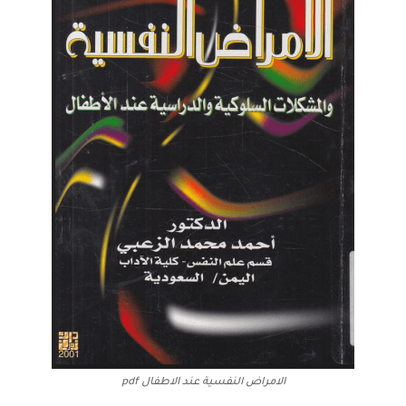
الامراض النفسية عند الاطفال pdf