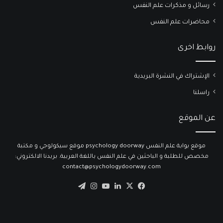
رسائل و مذكرات علم النفس
محاضرات علم النفس
روابط اخرى
الإشتراك في النشرة البريدية
راسلنا
عن الموقع
موقع بوابة علم النفس psychology doorway موقع سيكولوجي و مكتبة
مخصص للطلبة و الباحثين في علم النفس باللغة العربية. بريدنا الالكتروني:
contact@psychologydoorway.com
‫X
فيسبوك
لينكدإن
‫YouTube
انستقرام
تيلقرام