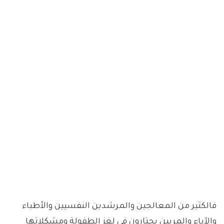
فالكثير من المعالجين والمرشدين النفسيين والأطباء
والآباء والمربين يحتارون في لغز الطفولة ومشكلاتها