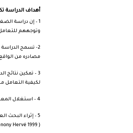
أهداف الدراسة تك
1 – إن دراسة الض
وتوجههم للتعامل م
-2
تسمح الدراسة ب
مصادره من الواقع 
3 – تمكين نتائج
لكيفية التعامل م
4 – استغلال المعلمين للاستراتيجيات المناسبة، يمكنهم من مواجهة الضغوط التي
5 – إثراء البحث 
nony Hervé 1999
(