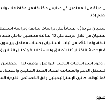
 عينة من المعلمين في مدارس مختلفة من مقاطعات ولاية 
تبيان تم بناؤه اعتماداً على دراسات سابقة ودراسة استطلا
التأكد من صدق الاستبيان من خلال عرضه على 10 أساتذة محكمين ح
، وتم التأكد من ثبات الاستبيان بحساب معامل بيرسون 
الإحصائية اختبار كا للتطابق وللاستقلالية وتحليل التباين 
ى وجود استراتيجيات التجنب التواصل، توظف لدى المعلمين 
مشكل الدعم والمساندة اعتماد النمط التقليدي والاعتماد على
ما توظف هاتين الإستراتيجيتين
وفق الخصائص الفردية السن
وضوع