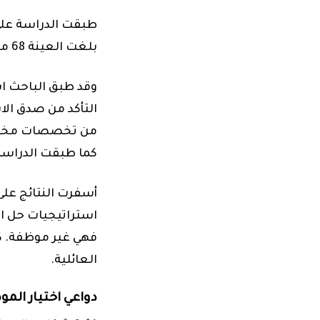
طبقت الدراسة على
بلغت العينة 68 معلم.(ة).
وقد طبق الباحث اس
من
تخصصات مختلفة
كما طبقت الدراسة 
أسفرت النتائج عل
استراتيجيات حل ال
فهي غير موظفة. ك
العائلية.
دواعي اختيار الم