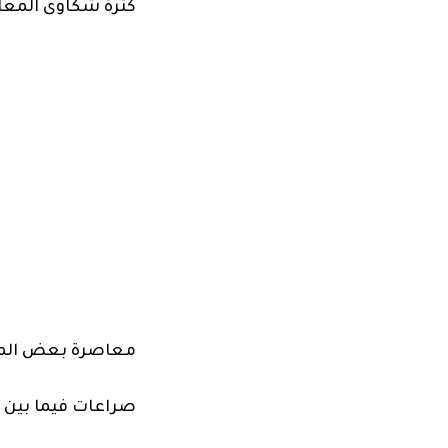
كثرة شكاوى المع
معاصرة بعض المعل
صراعات فيما بين ا