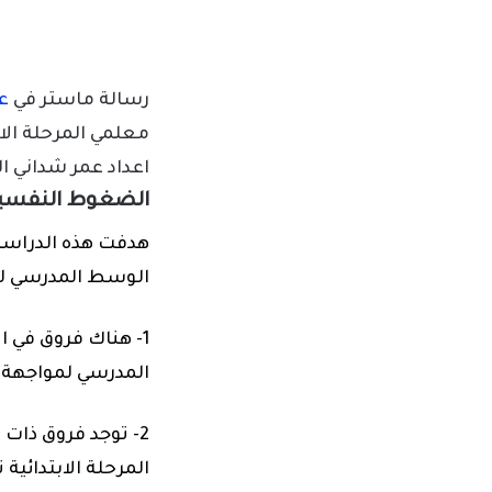
رسالة ماستر في
ع
معلمي المرحلة الا
اعداد عمر شداني السنة 
الضغوط النفسية ل
هدفت هذه الدراسة 
الوسط المدرسي لمو
1- هناك فروق في 
المدرسي لمواجهة ا
2- توجد فروق ذا
المرحلة الابتدائي