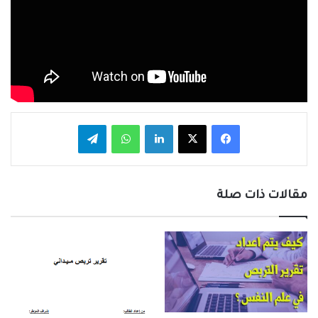
فيسبوك
‫X
لينكدإن
واتساب
تيلقرام
مقالات ذات صلة