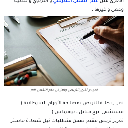
الاخرى مثل
علم النفس المدرسي
و التربوي و تنظيم
وعمل و غيرها .
نمودج تقرير التربص جاهز في علم النفس pdf
تقرير نهاية التربص بمصلحة الأورام السرطانية (
مستشفى برج منايل – بومرداس )
تقرير تربص مقدم ضمن متطلبات نيل شهادة ماستر