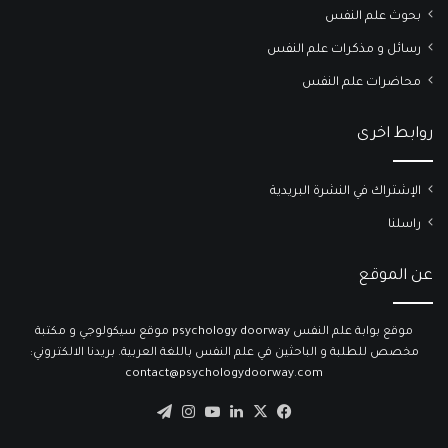
بحوث علم النفس
رسائل و مذكرات علم النفس
محاضرات علم النفس
روابط اخرى
الإشتراك في النشرة البريدية
راسلنا
عن الموقع
موقع بوابة علم النفس psychology doorway موقع سيكولوجي و مكتبة
مخصص للطلبة و الباحثين في علم النفس باللغة العربية. بريدنا الالكتروني:
contact@psychologydoorway.com
‫X
فيسبوك
لينكدإن
‫YouTube
انستقرام
تيلقرام