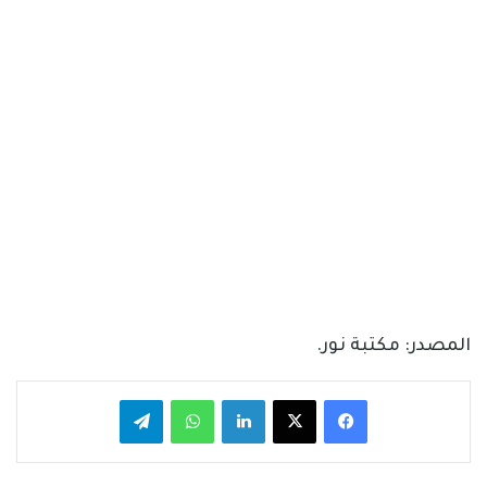
المصدر: مكتبة نور.
فيسبوك
‫X
لينكدإن
واتساب
تيلقرام