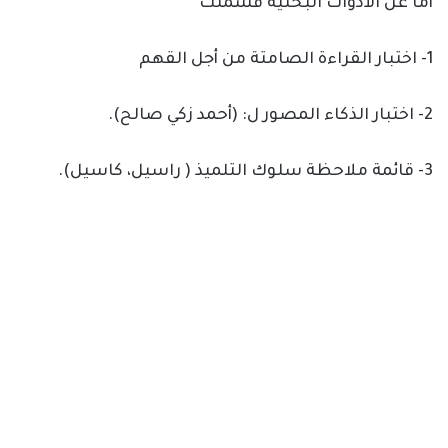
أما عن الأدوات البحثية فشملت
1- اختبار القراءة الصامتة من أجل القهم
2- اختبار الذكاء المصور ل: (أحمد زكي صالح).
3- قائمة ملاحظة سلوك التلميذ ( راسيل، كاسيل).