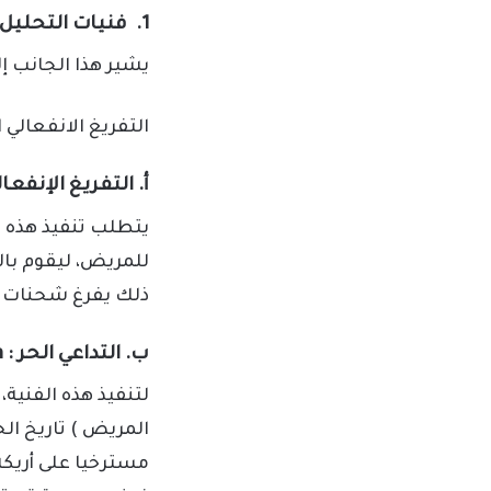
1. فنيات التحليل النفسي العلاجية
يشير هذا الجانب إ
التفريغ الانفعالي ا
أ. التفريغ الإنفعالي: nal Catharsis
يتطلب تنفيذ هذه ال
للمريض، ليقوم بال
ذلك يفرغ شحنات إنف
ب. التداعي الحر : Free Association
لتنفيذ هذه الفنية
المريض ) تاريخ ا
مسترخيا على أريك