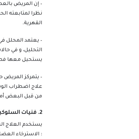
– إن المريض بالعص
نظرا لمتابعته الح
القهرية.
– يعتمد المحلل ف
التحليل، و في حا
يستحيل معها فصل أ
– يتمركز المريض حو
علاج اضطراب الوس
من قبل البعض أملا
2. فنيات السلوكية العلاجية المستخدمة في علاج الوسواس القهري
يستخدم العلاج الس
: الاسترخاء العضل