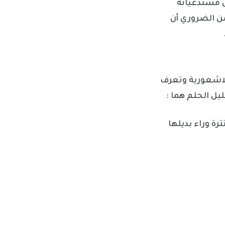
ض مستدعياته
من الضروري أن
للاشعورية وتعرف
ليل الحلم هما :
رة وراء بديلها