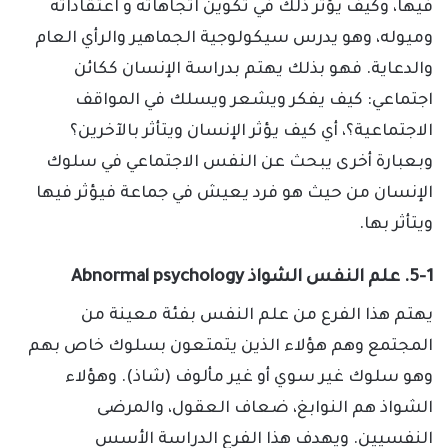
فيها، وكيف يؤثر ذلك في تكوين اتجاهاته و اعتقاداته
وميوله، وهو يدرس سيكولوجية الجماهير والرأي العام
والدعاية. فهو بذلك يهتم بدراسة الإنسان ككائن
اجتماعي: كيف يفكر ويشعر ويسلك في المواقف
الاجتماعية؟، أي كيف يؤثر الإنسان ويتأثر بالآخرين؟
وبعبارة أخرى يبحث عن النفس الاجتماعي في سلوك
الإنسان من حيث هو فرد يعيش في جماعة فيؤثر فيها
ويتأثر بها.
5-1. علم النفس الشواذ Abnormal psychology
يهتم هذا الفرع من علم النفس بفئة معينة من
المجتمع وهم هؤلاء الذين يتمتعون بسلوك خاص بهم
وهو سلوك غير سوي أو غير مألوف (شاذ). وهؤلاء
الشواذ هم النوابغ، ضعاف العقول، والمرضى
النفسيين. ويهدف هذا الفرع الدراسة الأسس