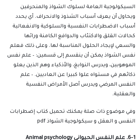
السيكولوجية العامة لسلوك الشواذ والمنحرفين
ويحاول أن يعرف أسباب الشذوذ والانحراف. أي يحدد
أسباب الاضطرابات النفسية والسلوكية والانفعالية
كحالات القلق والاكتئاب والدوافع الكامنة ورائها
والسعي لإيجاد الحلول المناسبة لها. وعلى ذلك فعلم
نفس الشواذ يمكن أن ينقسم إلى قسمين: – علم نفس
الموهوبين، ويدرس النوابغ، والأذكياء وهم الذين يعلو
ذكائهم في مستواه علوا كبيرا عن العاديين. – علم
النفس المرضي ويدرس أصل الأمراض النفسية
والعقلية.
وفي موضوع ذات صلة يمكنك تحميل كتاب إضطرابات
النفس و العقل و سيكولوجية الشواذ pdf
6-1. علم النفس الحيواني Animal psychology