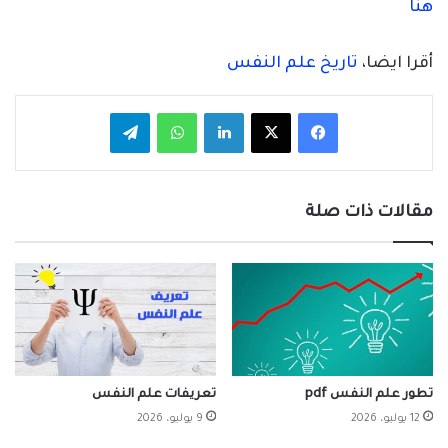
هنا
أقرا ايضا،
تاريخ علم النفس
فيسبوك
‫X
لينكدإن
واتساب
تيلقرام
مقالات ذات صلة
تطور علم النفس pdf
تعريفات علم النفس
12 يوليو، 2026
9 يوليو، 2026