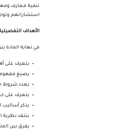
تنمية معارف ومها
استشاراتهم وتوجي
الأهداف التفصيلية
في نهاية المادة يتو
يتعرف على أه
يصيغ مفهوماً 
يعدد شروط حد
يتعرف على جو
يذكر أساليب ا
ينتقد نظرية ال
يفرق بين الم