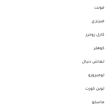
فونت
فيرنزي
كارل روجرز
كوهلر
لغاش دنيال
لومبروزو
لوين كورت
ماسلو