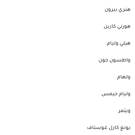
هنري بيرون
هورني كارين
هيلي وليام
واطسون جون
ولهام
وليام جيمس
ويتمر
يونغ كارل غوستاف