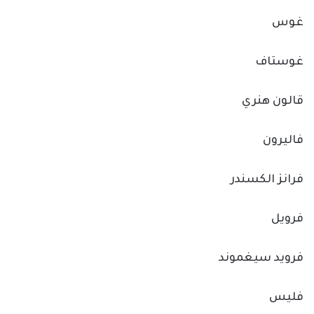
غوس
غوستاف
قالون هنري
فاليرون
فرانز الكسندر
فرويل
فرويد سيغموند
فليس