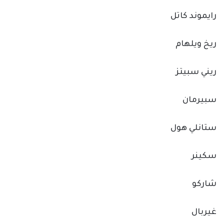
رايموند كاتل
ريخ ويلهام
ريني سبيتز
سبيرمان
ستانلي هول
سكينر
شاركو
غيربال