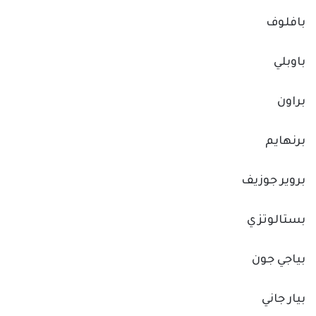
بافلوف
باوبلي
براون
برنهايم
بروير جوزيف
بستالوتزي
بياجي جون
بيار جاني