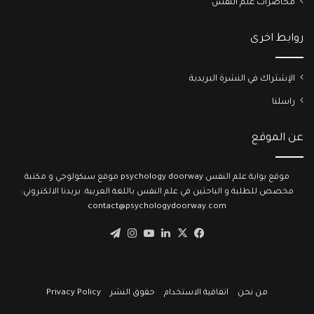
محاضرات علم النفس
روابط اخرى
الإشتراك في النشرة البريدية
راسلنا
عن الموقع
موقع بوابة علم النفس psychology doorway موقع سيكولوجي و مكتبة
مخصص للطلبة و الباحثين في علم النفس باللغة العربية. بريدنا الالكتروني:
contact@psychologydoorway.com
‫X
فيسبوك
لينكدإن
‫YouTube
انستقرام
تيلقرام
من نحن
اتفاقية الاستخدام
حقوق النشر
Privacy Policy