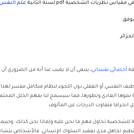
اس نظريات الشخصية pdf لسنة الثانية
علم النفس
موفق
فة
أخصائي نفساني
، ينبغي أن لا يغيب عنا أنه من الضروري أن 
ظيف النفسي أو العقلي دون اللجوء لنظام متكامل مفسر لهذا ا
ة نموها العادي وتطورها، مما سيسمح لنا بفهم الخلل المحتم
ل انحرافا متفاوت الدرجات عن المألوف.
 للشخصية تحاول فهم ما نحن عليه ولماذا نحن كذلك. وحينما 
ستطيع تجاهل مدى تعقيد السلوك الإنساني. فالأشخاص يتشاب