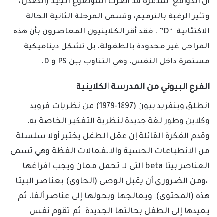
أن الدوافع المدمرة قد أضرت الموضوع الجيد (الصدر)،
وتثير الرغبة بالترميم، وتسمى المرحلة الثانية الحالة
الاكتئابية “D” . فقد أقر الكلاينيون المعاصرون بأن هذه
المراحل غير محدودة بالطفولة، بل تشكل ديناميكية
مستمرة داخل النفس، وهي التناوب بين PS و D.
الفرع البيوني من المدرسة الكلاينية
انطلق وينفريد بيون (1897-1979) من نظريات فرويد
وكلاين وطور لغة جديدة لنظرية التفكير الخاصة به،
وقدم الفكرة القائلة إن عقل الطفل يختبر أولا سلسلة
من الانطباعات الحسية والانفعالات الفظة وهي تسمى
العناصر بيتا beta التي لا تحمل معان ويجب افراغها
،ومن الضروري أن يقبل الوصي (الحاوي) بعناصر البيتا
هذه (المحتوى)، ويعالجها ويحولها إلى عناصر ألفا، ثم
يعيدها إلى الطفل بحالتها الجديدة ثم تقوم نفس