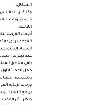
الأشكال.
وقد قنن المقياس ف
قدرة تنبؤية عالية
اللاحقة.
أتيحت الفرصة لتق
الموهوبين ورعايت
الأستاذ الدكتور عب
عدد كبير من مساعد
باقي مناطق الممل
جعل المملكة أول 
ويستخدم المقياس 
ورجاله لرعاية الم
برامج التنمية الإب
ونظرا لأن المقياس