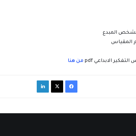
للشخص المبدع
م المقياس
تفكير الابداعي pdf
من هنا
فيسبوك
‫X
لينكدإن