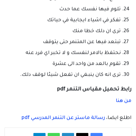
تلوم فيها نفسك عما حدث
تفكر في اشياء ايجابية في حياتك
ترى ان دلك خطا منك
تبتعد فيها عن المتنمر حتى يتوقف
نحتفظ بالامر لنفسك و لا تخبر اي فرد عنه
تقوم بالعد من واحد الى عشرة
ترى انه كان ينبغي ان تفعل شيئا لوقف دلك.
رابط تحميل مقياس التنمر pdf
من هنا
اطلع ايضا،
رسالة ماستر عن التنمر المدرسي pdf
فيسبوك
‫X
لينكدإن
واتساب
تيلقرام