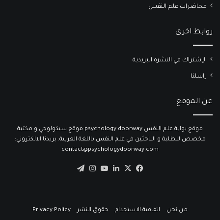
محاضرات علم النفس
روابط اخرى
الإشتراك في النشرة البريدية
راسلنا
عن الموقع
موقع بوابة علم النفس psychology doorway موقع سيكولوجي و مكتبة
مخصص للطلبة و الباحثين في علم النفس باللغة العربية. بريدنا الالكتروني:
contact@psychologydoorway.com
‫X
فيسبوك
لينكدإن
‫YouTube
انستقرام
تيلقرام
من نحن
اتفاقية الاستخدام
حقوق النشر
Privacy Policy