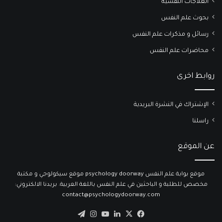
العلاجات النفسية
بحوث علم النفس
رسائل و مذكرات علم النفس
محاضرات علم النفس
روابط اخرى
الإشتراك في النشرة البريدية
راسلنا
عن الموقع
موقع بوابة علم النفس psychology doorway موقع سيكولوجي و مكتبة
مخصص للطلبة و الباحثين في علم النفس باللغة العربية. بريدنا الالكتروني:
contact@psychologydoorway.com
‫X
فيسبوك
لينكدإن
‫YouTube
انستقرام
تيلقرام