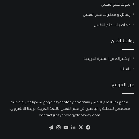
بحوث علم النفس
رسائل و مذكرات علم النفس
محاضرات علم النفس
روابط اخرى
الإشتراك في النشرة البريدية
راسلنا
عن الموقع
موقع بوابة علم النفس psychology doorway موقع سيكولوجي و مكتبة
مخصص للطلبة و الباحثين في علم النفس باللغة العربية. بريدنا الالكتروني:
contact@psychologydoorway.com
‫X
فيسبوك
لينكدإن
‫YouTube
انستقرام
تيلقرام