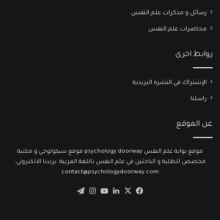
رسائل و مذكرات علم النفس
محاضرات علم النفس
روابط اخرى
الإشتراك في النشرة البريدية
راسلنا
عن الموقع
موقع بوابة علم النفس psychology doorway موقع سيكولوجي و مكتبة
مخصص للطلبة و الباحثين في علم النفس باللغة العربية. بريدنا الالكتروني:
contact@psychologydoorway.com
‫X
فيسبوك
لينكدإن
‫YouTube
انستقرام
تيلقرام