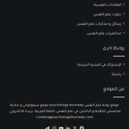
العلاجات النفسية
بحوث علم النفس
رسائل و مذكرات علم النفس
محاضرات علم النفس
روابط اخرى
الإشتراك في النشرة البريدية
راسلنا
عن الموقع
موقع بوابة علم النفس psychology doorway موقع سيكولوجي و مكتبة
مخصص للطلبة و الباحثين في علم النفس باللغة العربية. بريدنا الالكتروني:
contact@psychologydoorway.com
‫X
فيسبوك
لينكدإن
‫YouTube
انستقرام
تيلقرام