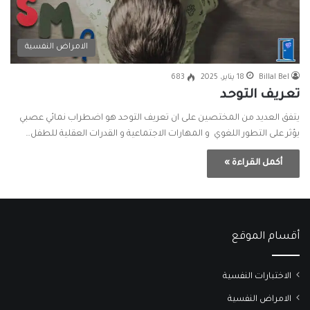
الامراض النفسية
Billal Bel
18 يناير، 2025
683
تعريف التوحد
يتفق العديد من المختصين على ان تعريف التوحد هو اضطراب نمائي عصبي
يؤثر على التطور اللغوي و المهارات الاجتماعية و القدرات العقلية للطفل…
أكمل القراءة »
أقسام الموقع
الاختبارات النفسية
الامراض النفسية