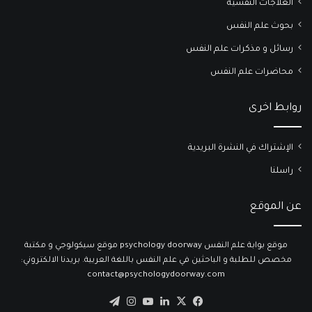
العلاجات النفسية
بحوث علم النفس
رسائل و مذكرات علم النفس
محاضرات علم النفس
روابط اخرى
الإشتراك في النشرة البريدية
راسلنا
عن الموقع
موقع بوابة علم النفس psychology doorway موقع سيكولوجي و مكتبة
مخصص للطلبة و الباحثين في علم النفس باللغة العربية. بريدنا الالكتروني:
contact@psychologydoorway.com
‫X
فيسبوك
لينكدإن
‫YouTube
انستقرام
تيلقرام