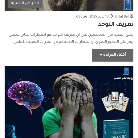
الامراض النفسية
Billal Bel
18 يناير، 2025
683
تعريف التوحد
يتفق العديد من المختصين على ان تعريف التوحد هو اضطراب نمائي عصبي
يؤثر على التطور اللغوي و المهارات الاجتماعية و القدرات العقلية للطفل…
أكمل القراءة »