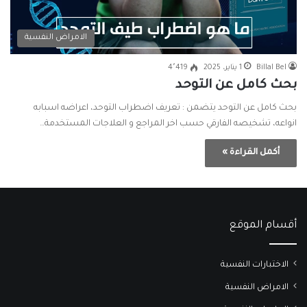
الامراض النفسية
Billal Bel
1 يناير، 2025
4٬419
بحث كامل عن التوحد
بحث كامل عن التوحد يتضمن : تعريف اضطراب التوحد، اعراضه اسبابه
انواعه، تشخيصه الفارقي حسب اخر المراجع و العلاجات المستخدمة…
أكمل القراءة »
أقسام الموقع
الاختبارات النفسية
الامراض النفسية