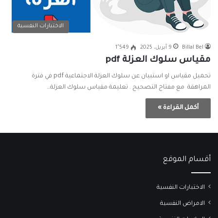
الاختبارات النفسية
Billal Bel
9 أبريل، 2025
1٬549
مقياس سلوك العزلة pdf
تحميل مقياس او استبيان عن سلوك العزلة الاجتماعية pdf في فترة
المراهقة مع مفتاج التصحيح . تعليمة مقياس سلوك العزلة…
أكمل القراءة »
أقسام الموقع
الاختبارات النفسية
الامراض النفسية