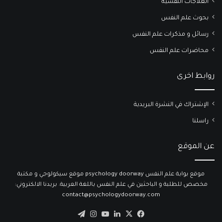
العلاجات النفسية
بحوث علم النفس
رسائل و مذكرات علم النفس
محاضرات علم النفس
روابط اخرى
الإشتراك في النشرة البريدية
راسلنا
عن الموقع
موقع بوابة علم النفس psychology doorway موقع سيكولوجي و مكتبة
مخصص للطلبة و الباحثين في علم النفس باللغة العربية. بريدنا الالكتروني:
contact@psychologydoorway.com
‫X
فيسبوك
لينكدإن
‫YouTube
انستقرام
تيلقرام