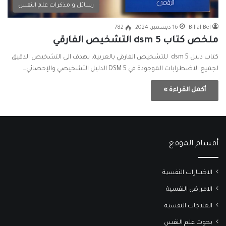
رسائل و مذكرات علم النفس
Billal Bel
16 ديسمبر، 2024
782
ملخص كتاب dsm 5 التشخيص الفارقي
كتاب دليل dsm 5 للتشخيص الفارقي بالعربية، يهدف الى التشخيص الدقيق
لجميع الاضطرابات الموجودة في DSM 5 الدليل التشخيصي والإحصائي…
أكمل القراءة »
أقسام الموقع
الاختبارات النفسية
الامراض النفسية
العلاجات النفسية
بحوث علم النفس