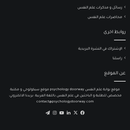
رسائل و مذكرات علم النفس
محاضرات علم النفس
روابط اخرى
الإشتراك في النشرة البريدية
راسلنا
عن الموقع
موقع بوابة علم النفس psychology doorway موقع سيكولوجي و مكتبة
مخصص للطلبة و الباحثين في علم النفس باللغة العربية. بريدنا الالكتروني:
contact@psychologydoorway.com
‫X
فيسبوك
لينكدإن
‫YouTube
انستقرام
تيلقرام