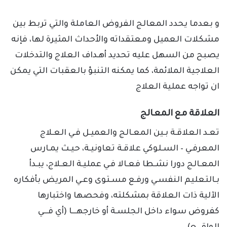
و بعدما يحدد المعالج الفروض العاملة والتي تربط بين
مشكلات العميل ومعتقداته والأحداث المثيرة لها، فإنه
يصبح من السهل عليه تحديد أهـداف العلاج والتدخلات
العلاجية الملائمة، كما يمكنه التنبؤ بالعقبات التي يمكن
ان تواجه عملية العلاج
العلاقة مع المعالج
تعـد العلاقـة بـين المعـالج والعميـل فـي العـلاج
المعرفـي – السـلوكي علاقـة تعاونيـة، حيـث يمـارس
المعـالج دورا نشـطا فعـالا فـي عمليـة العـلاج، يبـدأ
بـالتعليم النفسـي ورفـع مسـتوى وعـي المريض بأفكاره
الآلية ذات العلاقة بمشكلته، وفحصها واختبارها
كفروض سواء داخل الجلسـة أو خارجهـــا (أي فـــي