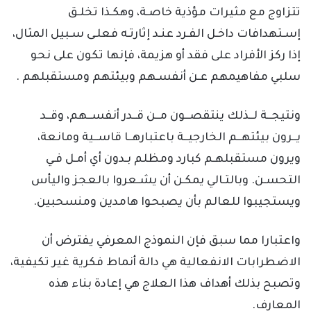
تتزاوج مع مثيرات مؤذية خاصـة، وهكـذا تخلـق
إسـتهدافات داخـل الفـرد عنـد إثارتـه فعلـى سـبيل المثال،
إذا ركز الأفراد على فقد أو هزيمة، فإنها تكون على نحو
سلبي مفاهيمهم عـن أنفسـهم وبيئتهم ومستقبلهم .
ونتيجــة لــذلك ينتقصــون مــن قــدر أنفســهم، وقــد
يــرون بيئتهــم الخارجيــة باعتبارهــا قاســية ومانعة،
ويرون مستقبلهـم كبارد ومظلم بـدون أي أمـل فـي
التحسـن. وبالتـالي يمكـن أن يشـعروا بالعجز واليأس
ويستجيبوا للعالم بأن يصبحوا هامدين ومنسحبين.
واعتبارا مما سبق فإن النموذج المعرفي يفترض أن
الاضطرابات الانفعالية هي دالة أنماط فكرية غير تكيفية،
وتصبح بذلك أهداف هذا العلاج هي إعادة بناء هذه
المعارف.