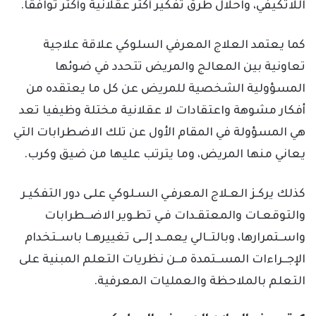
اللاتكيفي، واحلال طرق تفكير أكثر عقلانية وأكثر توافقا.
كما يعتمد العلاج المعرفي السلوكي علاقة علاجية
تعاونية بين المعالج والمريض تتحدد في ضوئها
المسؤولية الشخصية للمريض عن كل ما يعتقده من
أفكار مشوهة واعتقادات لا عقلانية مختلة وظيفيا تعد
هي المسؤولة في المقام الأول عن تلك الاضطرابات التي
يعاني منها المريض، وما يترتب عليها من ضيق وكرب.
كذلك يركـز العـلاج المعرفـي السـلوكي علـى دور التفكيـر
والتوقعـات والمعتقـدات فـي تطـوير الاضــطرابات
واســتمرارها، وبالتــالي يعمــد إلــى تغييرهــا باســتخدام
الإجــراءات المســتمدة مــن نظريات التعلم المبنية على
التعلم بالملاحظة والعمليات المعرفية.