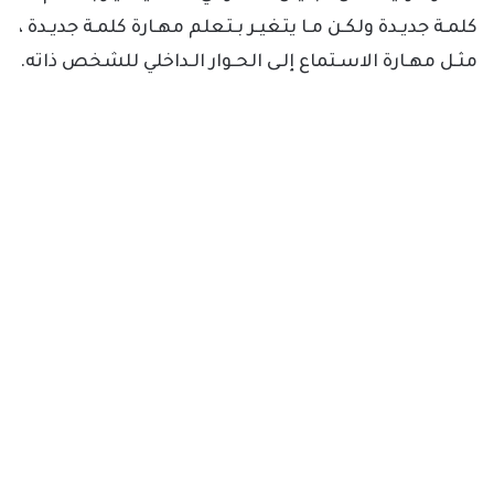
كلمـة جديـدة ولكـن مـا يتغيـر بـتعلم مهـارة كلمـة جديـدة ،
مثـل مهـارة الاسـتماع إلـى الحـوار الـداخلي للشخص ذاته.