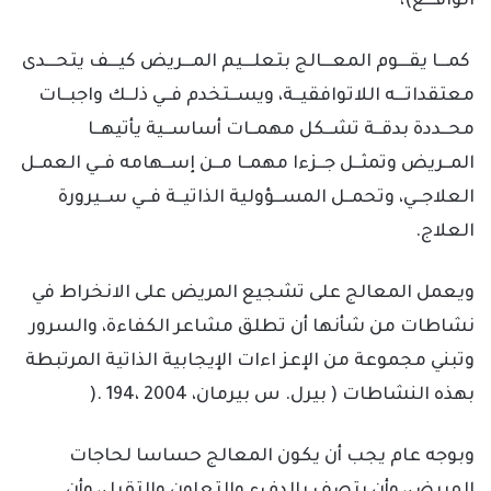
الواقـــع)،
كمـــا يقـــوم المعـــالج بتعلـــيم المـــريض كيـــف يتحـــدى
معتقداتـــه اللاتوافقيــة، ويســتخدم فــي ذلــك واجبــات
محــددة بدقــة تشــكل مهمــات أساســية يأتيهــا
المــريض وتمثــل جــزءا مهمــا مــن إســهامه فــي العمــل
العلاجــي، وتحمــل المســؤولية الذاتيــة فــي ســيرورة
العلاج.
ويعمل المعالج على تشجيع المريض على الانخراط في
نشاطات من شأنها أن تطلق مشاعر الكفاءة، والسرور
وتبني مجموعة من الإعز اءات الإيجابية الذاتية المرتبطة
بهذه النشاطات ( بيرل. س بيرمان، 2004 ،194 .(
وبوجه عام يجب أن يكون المعالج حساسا لحاجات