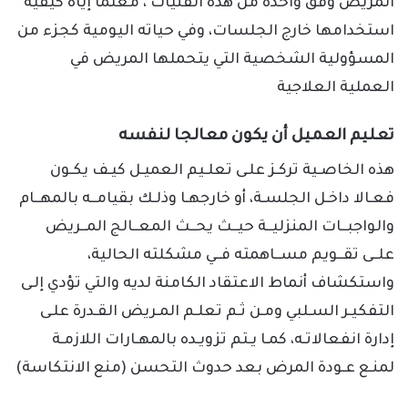
المريض وفق واحدة من هذه الفنيات ، معلما إياه كيفية
استخدامها خارج الجلسات، وفي حياته اليومية كجزء من
المسؤولية الشخصية التي يتحملها المريض في
العملية العلاجية
تعليم العميل أن يكون معالجا لنفسه
هذه الخاصـية تركـز علـى تعلـيم العميـل كيـف يكـون
فعـالا داخـل الجلسـة، أو خارجهـا وذلـك بقيامــه بالمهــام
والواجبــات المنزليــة حيــث يحــث المعــالج المــريض
علــى تقــويم مســاهمته فــي مشكلته الحالية،
واستكشاف أنماط الاعتقاد الكامنة لديه والتي تؤدي إلـى
التفكيـر السـلبي ومـن ثـم تعلـم المـريض القـدرة علـى
إدارة انفعالاتـه، كمـا يـتم تزويـده بالمهـارات اللازمـة
لمنـع عـودة المرض بعد حدوث التحسن (منع الانتكاسة)