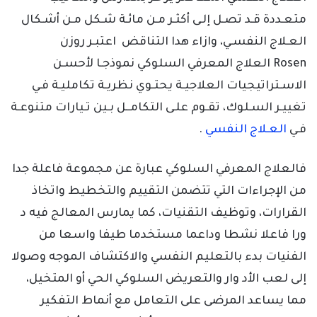
متعـددة قـد تصـل إلـى أكثـر مـن مائـة شـكل مـن أشـكال
العـلاج النفسـي، وازاء هدا التناقض اعتبـر روزن
Rosen العلاج المعرفي السلوكي نموذجـا لأحسـن
الاسـتراتيجيات العلاجيـة يحتـوي نظريـة تكامليـة فـي
تغييـر السـلوك، تقـوم علـى التكامــل بـين تـيارات متنوعـة
فـي
العـلاج النفسي
.
فالعلاج المعرفي السلوكي عبارة عن مجموعة فاعلة جدا
من الإجراءات التي تتضمن التقييم والتخطيط واتخاذ
القرارات، وتوظيف التقنيات، كما يمارس المعالج فيه د
ورا فاعلا نشطا وداعما مستخدما طيفا واسعا من
الفنيات بدء بالتعليم النفسي والاكتشاف الموجه وصولا
إلى لعب الأد وار والتعريض السلوكي الحي أو المتخيل،
مما يساعد المرضى على التعامل مع أنماط التفكير