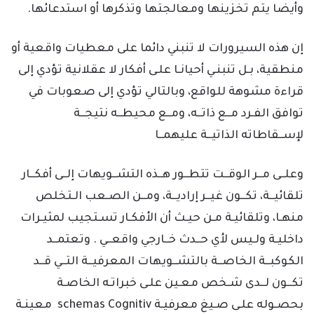
وأيضا يتم تخزينها ومعالجتها وتذكرها أو استدعائها.
إن هذه السيرورات لا تنبني دائما على معطيات واقعية أو
منطقية، بـل تنبنـي أحيانـا علـى أفكار لا عقلانية تؤدي إلى
قراءة مشوهة للواقع، وبالتالي تؤدي إلى صعوبات في
توافق الفـرد مــع ذاتــه، ومــع محيطــه نتيجــة
لإســقاطاته الذاتيــة عليهمــا
وعلــى مــر الوقــت تتطــور هــذه التشــويهات إلــى أفكــار
تلقائيــة، تكــون غيــر إراديــة، ومــن الصـعب الـتخلص
منهـا، وتلقائيـة مـن حيـث أن الأفكـار تسـتجيب لمثيـرات
داخليـة ولـيس لأي حــدث خــارجي واقعــي . وتعتمــد
الكوكبــة الخاصــة بالتشــويهات المعرفيــة التــي قــد
تكــون لــدى شـخص معـين علـى خبراتـه الخاصـة
بحصـوله علـى صـيغ معرفيـة schemas Cognitiv معينـة