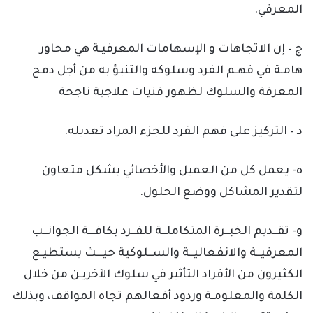
المعرفي.
ج – إن الاتجاهات و الإسهامات المعرفيـة هي محاور
هامـة في فهـم الفرد وسلوكه والتنبؤ به من أجل دمج
المعرفة والسلوك لظهور فنيات علاجية ناجحة
د – التركيز على فهم الفرد للجزء المراد تعديله.
ه- يعمل كل من العميل والأخصائي بشكل متعاون
لتقدير المشاكل ووضع الحلول.
و- تقــديم الخبــرة المتكاملــة للفــرد بكافـــة الجوانــب
المعرفيــة والانفعاليــة والســلوكية حيـــث يستطيـع
الكثيرون من الأفراد التأثير في سلوك الآخريـن من خلال
الكلمة والمعلومـة وردود أفعالهم تجاه المواقف، وبذلك