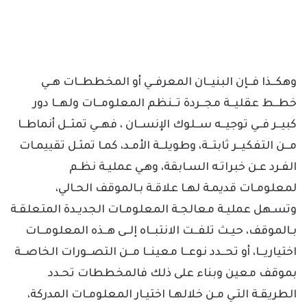
وهكــذا فــإن البنيــان المعرفــي أو المخططــات هــي
خطــط عقليــة مجــردة تــنظم المعلومــات ولهــا دور
كبيــر فــي توجيــه ســلوك الإنســان ، فهــي تمثــل أنماطــا
مــن التفكيــر ثابتــة، وطويلــة الأمـد، كمـا تمثـل تقييمـات
الفـرد عـن خبراتـه السـابقة، وهـي عمليـة نظـم
لمعلومـات قديمـة لهـا علاقـة بـالموقف الحـالي،
وتسـهل عمليـة معالجـة المعلومـات الجديـدة المتعلقـة
بـالموقف، حيـث تلفــت الانتبــاه إلــى هــذه المعلومــات
اختياريــا، أو تحــدد نوعــا معينــا مــن التصــورات الخاصــة
بموقف معين وبناء على ذلك فالمخططات تحـدد
الطريقـة التـي مـن خلالهـا اختيـار المعلومـات المدركة،