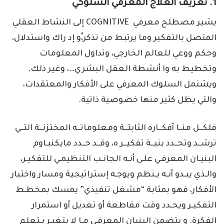
1. تعريف العلاج المعرفي السلوكي
يشير مصطلح معرفي COGNITIVE إلى النشاط العقلي
المتصل بالتفكير وما يرتبط من تذكر،ٕو إد راك واستدلال،
وحكم ووعي للعالم الخارجي، وتداول المعلومات
وتخطيط به وا أنشطة العقل البشري…، وغير ذلك.
ويشتمل السلوك المعرفي على الأفكار والمعتقدات،
والتي يظل كثير منها خصوصية ذاتية.
فلكــل منــا أفكــاره الثابتــة ومعلوماتــه المختزنــة التــي
ترشــد وتحــدد بنيــة تفكيــر ه، وقــد حــدد مايكنبـاوم
البنيـان المعرفـي علـى أنـه الجانـب التنظيمـي للتفكيـر،
والـذي يبـدو أنـه يـنظم ويوجـه إستراتيجية ومسار واختيار
الأفكار، فهو بمثابة “مشغل تنفيذي” يمسك بمخطـط
التفكيـر ويحـدد وقت مقاطعة أو تعديل أو استمرار
الفكرة. و يتضمن البنيان المعرفـي مـا لا يتغيـر بـتعلم