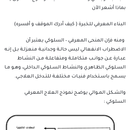
بماذا أشعر الآن
البناء المعرفي للخبرة ( كيف أدرك الموقف و أفسره)
ومنه فإن المنحى المعرفي – السلوكي يعتبر أن
الاضطراب الانفعالي ليس حالـة وجدانيـة منعزلـة بـل إنـه
عبـارة عـن جوانـب متكاملـة ومتفاعلـة مـن النشـاط
السـلوكي الظـاهري والنشـاط السـلوكي الـداخلي، وهـو مـا
يسـمح باسـتخدام فنيـات مختلفـة للتـدخل العلاجـي.
والشـكل المـوالي يوضح نموذج العلاج المعرفي
السلوكي :