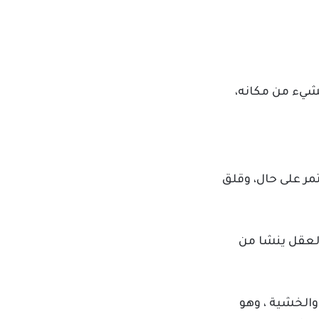
لشيء من مكانه،
مر على حال، وقلق
إحساس مزعج في العقل ينشا من
الخشية ، وهو