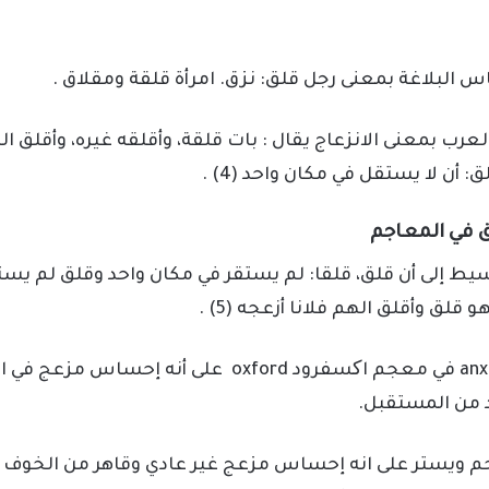
س البلاغة بمعنى رجل قلق: نزق. امرأة قلقة ومقلاق .
عرب بمعنى الانزعاج يقال : بات قلقة، وأقلقه غيره، وأقلق ا
: أن لا يستقل في مكان واحد (4) .
ق في المعاجم
ط إلى أن قلق، قلقا: لم يستقر في مكان واحد وقلق لم يست
لق وأقلق الهم فلانا أزعجه (5) .
و يعرف القلق anxiety في معجم اکسفرود oxford على أنه 
د من المستقبل.
 ويستر على انه إحساس مزعج غير عادي وقاهر من الخوف و