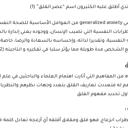
ذي أطلق عليه الكثيرون اسم “عصر القلق” (1)
و يعد القلق النفسي generalized anxiety من العوامل الأساسية ل
ابات النفسية التي تصيب الإنسان، ووجوده يعني إنذارة بالخ
 النفسية، وتقديرا لذاته، وإحساسه بالسعادة والرضا، خاصة إ
لشخص مدة طويلة مما يؤثر سلبا في تفكيره و انتاجيته (2) .
ق
يعتبر القلق anxiety من المفاهيم التي أثارت اهتمام العلماء والباحثين في
هم له فتعددت تعاريف القلق بتعدد وجهات نظرهم والنظريات
ل تحديد مفهوم القلق
:
راب انزعاج, فهو قلق ومقلاق أقلقه أي أزعجه تعادل كلمة في 