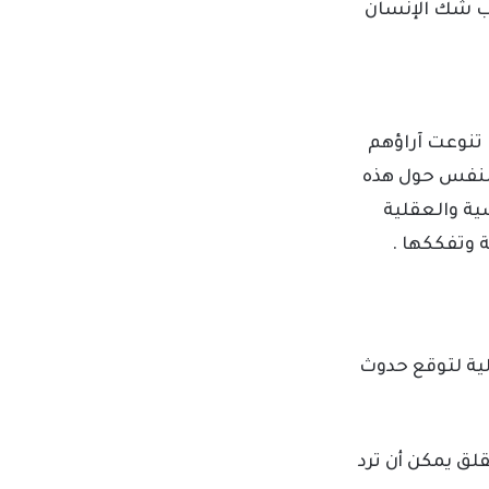
بب شك الإنسان
 تنوعت آراؤهم
النفس حول هذه
سية والعقلية
 وتفككها .
لية لتوقع حدوث
قلق يمكن أن ترد