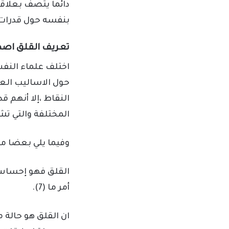
دائما يتصف بعلاق
بنفسه حول قدرات (6)
تعريف القلق اصط
اختلف علماء النفس
حول الاساليب العل
النقاط ،إلا أنهم ق
المختلفة والتي تش
وفيما يلي بعضا من
القلق فهو إحساس م
أمر ما (7).
ان القلق هو حالة م