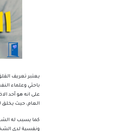
يعتبر تعريف القلق anxiety من المواضيع الهامة
باحثي وعلماء النف
على انه هو أحد ال
العام، حيث يخلق لد
كما يسبب له الشعو
ونفسية لدى الشخص