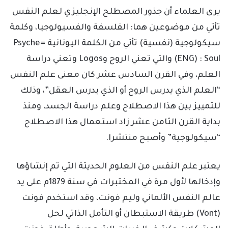
يرى العلماء أن جذور المصطلح الإنجليزي لعلم النفس
تأتي من موضوعين هما: الفلسفة والفسيولوجيا، وكلمة
سيكولوجية (نفسية) تأتي من الكلمة اليونانية Psyche=
(ENG) : Soul والتي تعني الروح وLogos وتعني دراسة
العلم، وفي القرن السادس عشر كان معنى علم النفس
“العلم الذي يدرس الروح أو الذي يدرس العقل”، وذلك
للتمييز بين هذا الاصطلاح وعلم دراسة الجسد، ومنذ
بداية القرن الثامن عشر زاد استعمال هذا الاصطلاح
“سيكولوجية” وأصبح منتشرا.
يعتبر علم النفس من العلوم الحديثة التي تم إنشاؤها
وإدخالها لأول مرة في المختبرات في سنة 1879م على يد
عالم النفس الألماني وليم فونت، وقد استخدم فونت
(Vont) طريقة الاستبطان أو التأمل الذاتي لحل