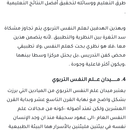
طرق التعليم ووسائله لتحقيق أفضل النتائج التعليمية
.
وبهذين الهدفين لعلم النفس التربوي يتم تجاوز مشكاة
سد الثغرة بين النظرية والتطبيق .لأنه يتضمن هذين
معا ،فلا هو نظري بحت كعلم النفس ،ولا تطبيقي
محض كفن التدريس ،بل يحتل مركزا وسطا بينهما
،ويكون أكثر فاعلية وجودة .
4. مــــــيدان عـــلم النفس التربوي
يعتبر ميدان علم النفس التربوي من الميادين التي برزت
بشكل واضح مع نهاية القرن التاسع عشر وبداية القرن
العشرين ولكن تمتد أصوله –كونه من مجالات علم
النفس العام –الى عهود سحيقة منذ ان وجد الإنسان
نفسه في بيئتين مليئتين بالأسرار هما البيئة الطبيعية