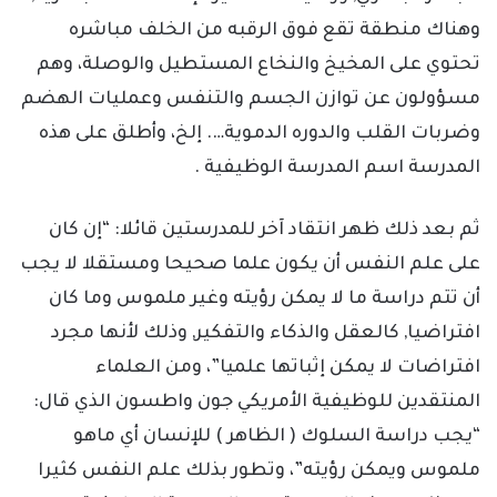
وهناك منطقة تقع فوق الرقبه من الخلف مباشره
تحتوي على المخيخ والنخاع المستطيل والوصلة، وهم
مسؤولون عن توازن الجسم والتنفس وعمليات الهضم
وضربات القلب والدوره الدموية…. إلخ، وأطلق على هذه
المدرسة اسم المدرسة الوظيفية .
ثم بعد ذلك ظهر انتقاد آخر للمدرستين قائلا: “إن كان
على علم النفس أن يكون علما صحيحا ومستقلا لا يجب
أن تتم دراسة ما لا يمكن رؤيته وغير ملموس وما كان
افتراضيا, كالعقل والذكاء والتفكير, وذلك لأنها مجرد
افتراضات لا يمكن إثباتها علميا”، ومن العلماء
المنتقدين للوظيفية الأمريكي جون واطسون الذي قال:
“يجب دراسة السلوك ( الظاهر ) للإنسان أي ماهو
ملموس ويمكن رؤيته”، وتطور بذلك علم النفس كثيرا