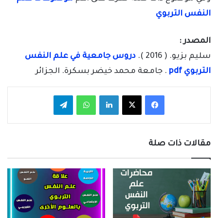
النفس التربوي
المصدر :
سليم بزيو. ( 2016 ).
دروس جامعية في علم النفس
التربوي pdf
. جامعة محمد خيضر بسكرة. الجزائر
فيسبوك
‫X
لينكدإن
واتساب
تيلقرام
مقالات ذات صلة