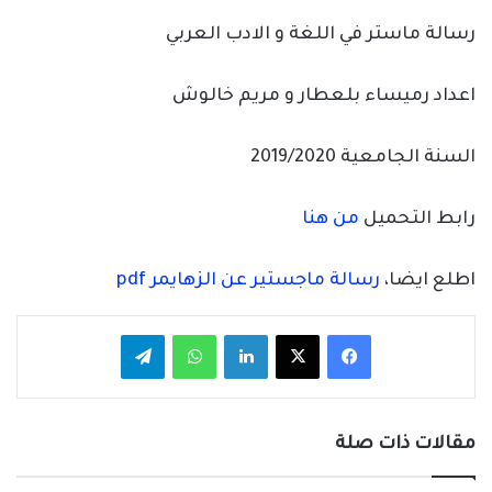
رسالة ماستر في اللغة و الادب العربي
اعداد رميساء بلعطار و مريم خالوش
السنة الجامعية 2019/2020
رابط التحميل
من هنا
اطلع ايضا،
رسالة ماجستير عن الزهايمر pdf
فيسبوك
‫X
لينكدإن
واتساب
تيلقرام
مقالات ذات صلة