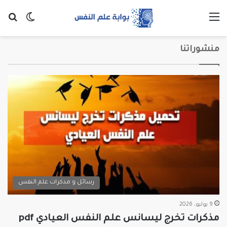
القائمة
بح
الوضع ا
منشوراتنا
رسائل و مذكرات علم النفس
9 يوليو، 2026
مذكرات تخرج ليسانس علم النفس العيادي pdf